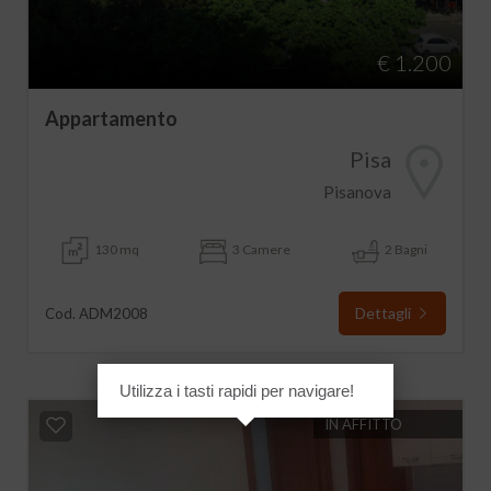
€ 1.200
Appartamento
Pisa
Pisanova
130 mq
3 Camere
2 Bagni
Dettagli
Cod. ADM2008
Utilizza i tasti rapidi per navigare!
IN AFFITTO