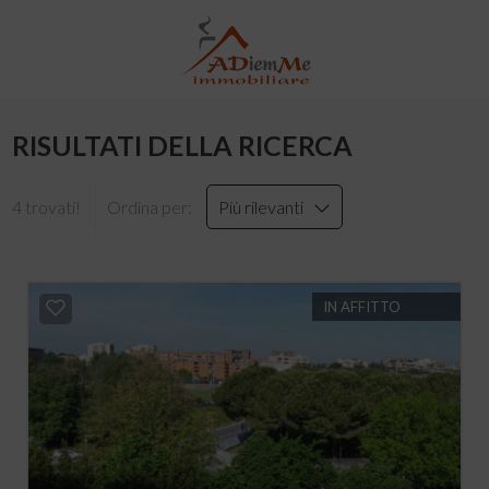
RISULTATI DELLA RICERCA
4 trovati!
Ordina per:
Più rilevanti
IN AFFITTO