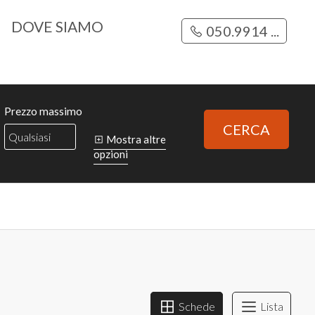
DOVE SIAMO
050.9914 ...
Prezzo massimo
CERCA
Mostra altre
opzioni
Schede
Lista