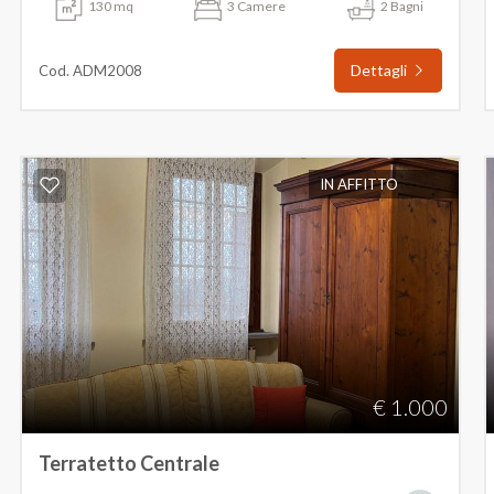
130 mq
3 Camere
2 Bagni
Dettagli
Cod. ADM2008
IN AFFITTO
€ 1.000
Terratetto Centrale