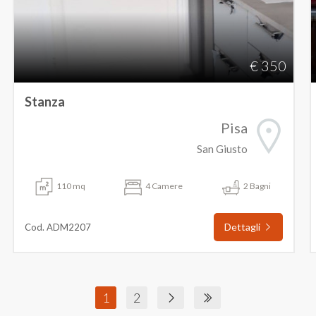
€ 350
Stanza
Pisa
San Giusto
110 mq
4 Camere
2 Bagni
Dettagli
Cod. ADM2207
1
2