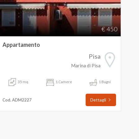
€ 450
Appartamento
Pisa
Marina di Pisa
35 mq
1 Camere
1 Bagni
Dettagli
Cod. ADM2227