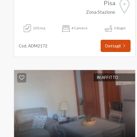
Pisa
Zona Stazione
130 mq
4 Camere
1 Bagni
Dettagli
Cod. ADM2172
IN AFFITTO