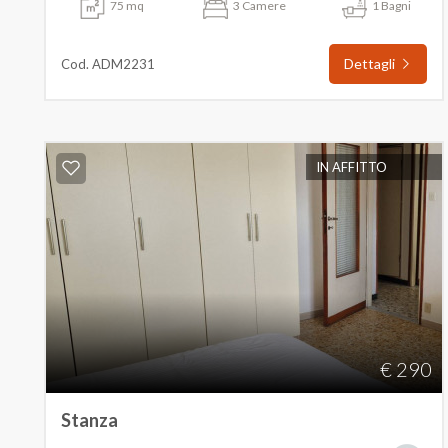
75 mq
3 Camere
1 Bagni
Dettagli
Cod. ADM2231
IN AFFITTO
€ 290
Stanza