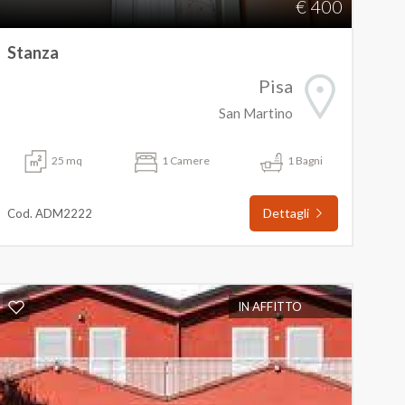
€ 400
Stanza
Pisa
San Martino
25 mq
1 Camere
1 Bagni
Dettagli
Cod. ADM2222
IN AFFITTO