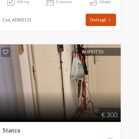
100 mq
3 Camere
1 Bagni
Dettagli
Cod. ADM2131
IN AFFITTO
€ 300
Stanza