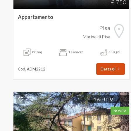
€ 750
Appartamento
Pisa
Marina di Pisa
80 mq
1 Camere
1 Bagni
Dettagli
Cod. ADM2212
IN AFFITTO
NOVITÀ