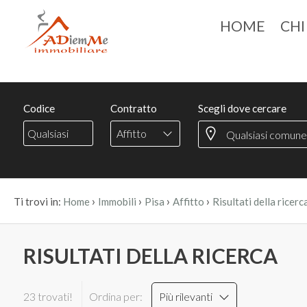
HOME
CHI
Codice
Contratto
Scegli dove cercare
Affitto
›
›
›
›
Ti trovi in:
Home
Immobili
Pisa
Affitto
Risultati della ricerc
RISULTATI DELLA RICERCA
23 trovati!
Ordina per:
Più rilevanti