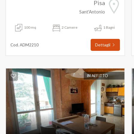
Pisa
Sant'Antonio
100 mq
2 Camere
1 Bagni
Dettagli
Cod. ADM2210
IN AFFITTO