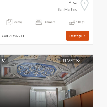
Pisa
San Martino
75 mq
3 Camere
1 Bagni
Dettagli
Cod. ADM2211
IN AFFITTO