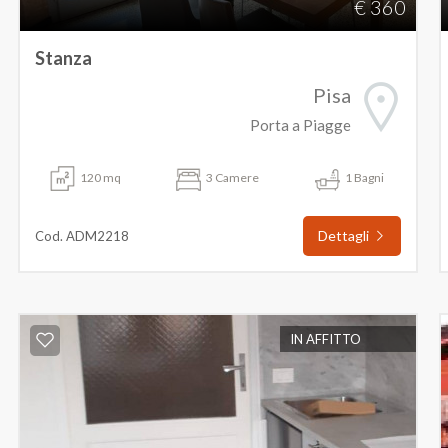
€ 360
Stanza
Pisa
Porta a Piagge
120 mq
3 Camere
1 Bagni
Dettagli
Cod. ADM2218
IN AFFITTO